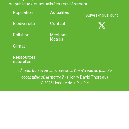
ou publiques et actualisées régulièrement.
Population
Actualités
Suivez-nous sur :
X
Biodiversité
Contact
-
t
Pollution
Mentions
légales
w
Climat
i
t
Ressources
naturelles
t
e
« À quoi bon avoir une maison si l’on n’a pas de planète
acceptable où la mettre ? »
(Henry David Thoreau)
r
© 2026 Horloge de la Planète