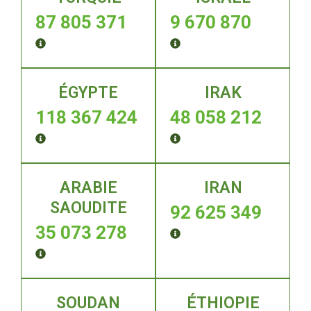
87 805 371
9 670 870
ÉGYPTE
IRAK
118 367 424
48 058 212
ARABIE
IRAN
SAOUDITE
92 625 349
35 073 278
SOUDAN
ÉTHIOPIE